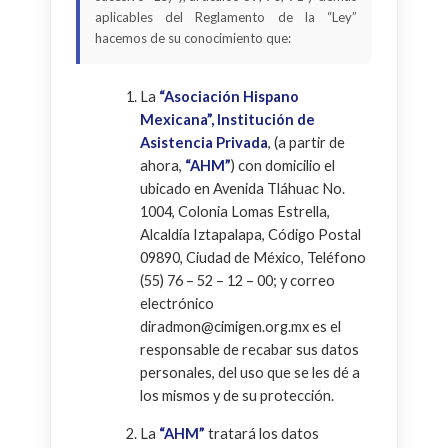
aplicables del Reglamento de la “Ley”
hacemos de su conocimiento que:
La
“Asociación Hispano
Mexicana”, Institución de
Asistencia Privada
, (a partir de
ahora,
“AHM”
) con domicilio el
ubicado en Avenida Tláhuac No.
1004, Colonia Lomas Estrella,
Alcaldía Iztapalapa, Código Postal
09890, Ciudad de México, Teléfono
(55) 76 – 52 – 12 – 00; y correo
electrónico
diradmon@cimigen.org.mx es el
responsable de recabar sus datos
personales, del uso que se les dé a
los mismos y de su protección.
La
“AHM”
tratará los datos