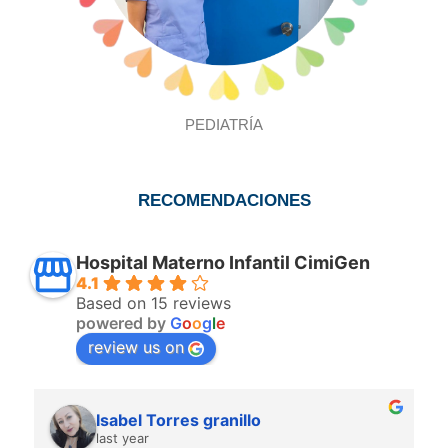
PEDIATRÍA
RECOMENDACIONES
Hospital Materno Infantil CimiGen
4.1
Based on 15 reviews
powered by
G
o
o
g
l
e
review us on
Isabel Torres granillo
last year